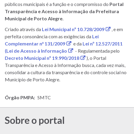
públicos municipais é a função e o compromisso do
Portal
Transparência e Acesso à Informação da Prefeitura
Municipal de Porto Alegre
.
(link
Criado através da
Lei Municipal nº 10.728/2009
, e em
abre
perfeita consonância com as exigências da
Lei
(link
em
Complementar n° 131/2009
e da
Lei nº 12.527/2011
abre
(link
nova
(Lei de Acesso à Informação
- Regulamentada pelo
em
abre
(link
janela)
Decreto Municipal nº 19.990/2018
), o Portal
nova
em
abre
Transparência e Acesso à Informação busca, cada vez mais,
janela)
nova
em
consolidar a cultura da transparência e do controle social no
janela)
nova
Município de Porto Alegre.
janela)
Órgão PMPA
SMTC
Sobre o portal