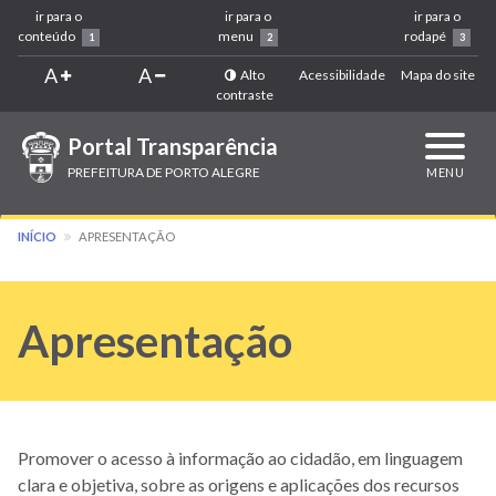
ir para o
ir para o
ir para o
conteúdo
menu
rodapé
1
2
3
A
A
Alto
Acessibilidade
Mapa do site
contraste
Portal Transparência
Expandi
navega
PREFEITURA DE PORTO ALEGRE
MENU
INÍCIO
APRESENTAÇÃO
Apresentação
Promover o acesso à informação ao cidadão, em linguagem
clara e objetiva, sobre as origens e aplicações dos recursos