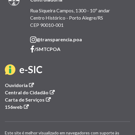
Rua Siqueira Campos, 1300 - 10º andar
Centro Histórico - Porto Alegre/RS
CEP 90010-001
(link
@transparencia.poa
abre
(link
/SMTCPOA
em
abre
nova
em
(link
e-SIC
janela)
nova
janela)
abre
(link
Ouvidoria
abre
(link
Central do Cidadão
em
em
(link
abre
Carta de Serviços
(link
nova
abre
em
156web
nova
abre
janela)
em
nova
em
nova
janela)
janela)
nova
janela)
Este site é melhor visualizado em navegadores com suporte às