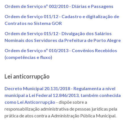
(link
Ordem de Serviço nº 002/2010 - Diárias e Passagens
abre
Ordem de Serviço 011/12 - Cadastro e digitalização de
em
(link
Contratos no Sistema GOR
nova
abre
janela)
Ordem de Serviço 015/12 - Divulgação dos Salários
em
(li
Nominais dos Servidores da Prefeitura de Porto Alegre
nova
ab
janela)
Ordem de Serviço nº 010/2013 - Convênios Recebidos
em
(link
(competências e fluxo)
no
abre
jan
em
Lei anticorrupção
nova
janela)
Decreto Municipal 20.131/2018 - Regulamenta a nível
municipal a Lei Federal 12.846/2013, também conhecida
(link
como Lei Anticorrupção
- dispõe sobre a
abre
responsabilização administrativa de pessoas jurídicas pela
em
prática de atos contra a Administração Pública Municipal.
nova