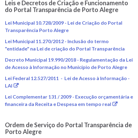
Leis e Decretos de Criação e Funcionamento
do Portal Transparência de Porto Alegre
Lei Municipal 10.728/2009 - Lei de Criação do Portal
(link
Transparência Porto Alegre
abre
Lei Municipal 11.270/2012 - Inclusão do termo
em
(link
"entidade" na Lei de criação do Portal Transparência
nova
abre
janela)
Decreto Municipal 19.990/2018 - Regulamentação da Lei
em
(link
de Acesso à Informação no Município de Porto Alegre
nova
abre
janela
Lei Federal 12.527/2011 - Lei de Acesso à Informação -
em
(link
LAI
nov
abre
janel
Lei Complementar 131 / 2009 - Execução orçamentária e
em
(link
financeira da Receita e Despesa em tempo real
nova
abre
janela)
em
Ordem de Serviço do Portal Transparência de
nova
Porto Alegre
janela)