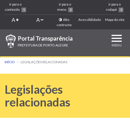
ir para o
ir para o
ir para o
conteúdo
menu
rodapé
1
2
3
A
A
Alto
Acessibilidade
Mapa do site
contraste
Portal Transparência
Expandi
navega
PREFEITURA DE PORTO ALEGRE
MENU
INÍCIO
LEGISLAÇÕES RELACIONADAS
Legislações
relacionadas