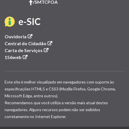
(link
/SMTCPOA
em
abre
nova
em
(link
e-SIC
janela)
nova
janela)
abre
(link
Ouvidoria
abre
(link
Central do Cidadão
em
em
(link
abre
Carta de Serviços
(link
nova
abre
em
156web
nova
abre
janela)
em
nova
em
nova
janela)
janela)
nova
janela)
Este site é melhor visualizado em navegadores com suporte às
janela)
especificações HTML5 e CSS3 (Mozilla Firefox, Google Chrome,
Microsoft Edge, entre outros).
Recomendamos que você utilize a versão mais atual destes
navegadores. Alguns recursos podem não ser exibidos
corretamente no Internet Explorer.