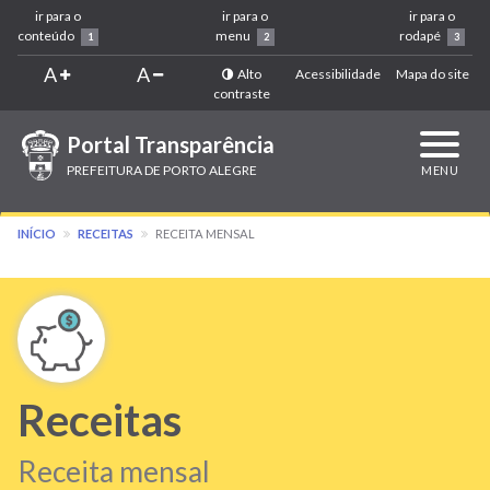
ir para o
ir para o
ir para o
conteúdo
menu
rodapé
1
2
3
A
A
Alto
Acessibilidade
Mapa do site
contraste
Portal Transparência
Expandi
navega
PREFEITURA DE PORTO ALEGRE
MENU
INÍCIO
RECEITAS
RECEITA MENSAL
Receitas
Receita mensal