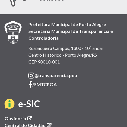
Prefeitura Municipal de Porto Alegre
Secretaria Municipal de Transparência e
Controladoria
Rua Siqueira Campos, 1300 - 10º andar
Centro Histórico - Porto Alegre/RS
CEP 90010-001
(link
@transparencia.poa
abre
(link
/SMTCPOA
em
abre
nova
em
(link
e-SIC
janela)
nova
janela)
abre
(link
Ouvidoria
abre
(link
Central do Cidadão