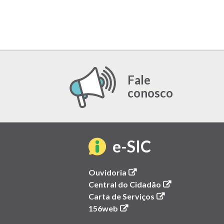
Fale
conosco
(link
e-SIC
abre
(link
Ouvidoria
abre
(link
Central do Cidadão
em
em
(link
abre
Carta de Serviços
(link
nova
abre
em
156web
nova
abre
janela)
em
nova