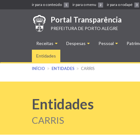
ir para o conteúdo
ir para o menu
ir para o rodapé
1
2
3
Main
Portal Transparência
navigation
PREFEITURA DE PORTO ALEGRE
Receitas
Despesas
Pessoal
Patrim
Entidades
INÍCIO
ENTIDADES
CARRIS
Entidades
CARRIS