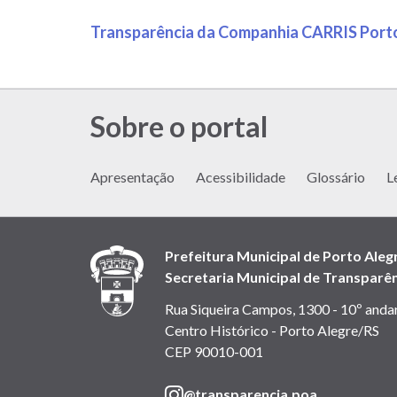
Transparência da Companhia CARRIS Port
Sobre o portal
Apresentação
Acessibilidade
Glossário
L
Prefeitura Municipal de Porto Aleg
Secretaria Municipal de Transparên
Rua Siqueira Campos, 1300 - 10º anda
Centro Histórico - Porto Alegre/RS
CEP 90010-001
(link
@transparencia.poa