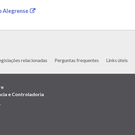
(link
o Alegrense
abre
em
nova
janela)
egislações relacionadas
Perguntas frequentes
Links úteis
re
cia e Controladoria
r