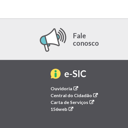
Fale
conosco
(link
e-SIC
abre
(link
Ouvidoria
abre
(link
Central do Cidadão
em
em
(link
abre
Carta de Serviços
(link
nova
abre
em
156web
nova
abre
janela)
em
nova
em
nova
janela)