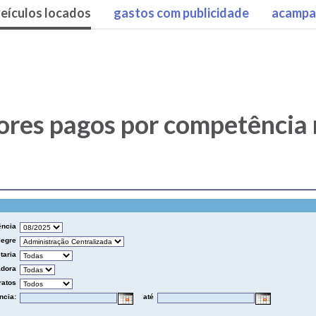
eículos locados
gastos com publicidade
acampa
lores pagos por competência