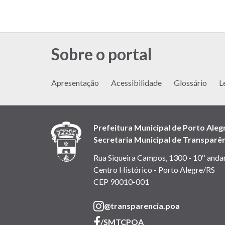
Sobre o portal
Apresentação
Acessibilidade
Glossário
L
Prefeitura Municipal de Porto Aleg
Secretaria Municipal de Transparên
Rua Siqueira Campos, 1300 - 10º anda
Centro Histórico - Porto Alegre/RS
CEP 90010-001
(link
@transparencia.poa
abre
(link
/SMTCPOA