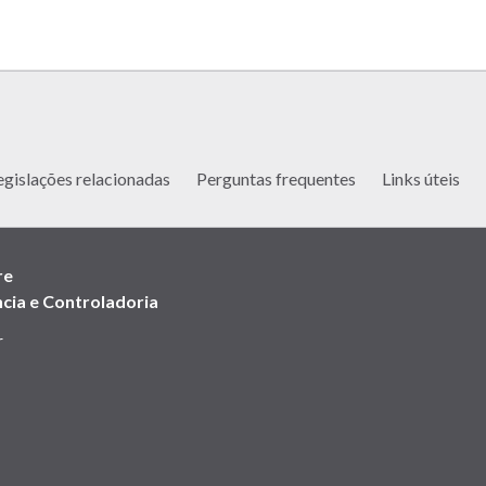
egislações relacionadas
Perguntas frequentes
Links úteis
re
cia e Controladoria
r