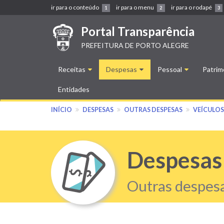
ir para o conteúdo
ir para o menu
ir para o rodapé
1
2
3
Main
Portal Transparência
navigation
PREFEITURA DE PORTO ALEGRE
Receitas
Despesas
Pessoal
Patrim
Entidades
INÍCIO
DESPESAS
OUTRAS DESPESAS
VEÍCULO
Despesas
Outras despes