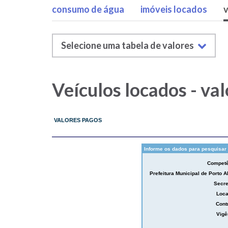
consumo de água
imóveis locados
v
Menu
Despesas/Outras
Selecione uma tabela de valores
Menu
despesas
Despesas/Veículos
Veículos locados - va
locados
-
tabelas
de
referência