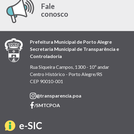
Fale
conosco
Prefeitura Municipal de Porto Alegre
Secretaria Municipal de Transparência e
Controladoria
Rua Siqueira Campos, 1300 - 10º andar
Centro Histórico - Porto Alegre/RS
CEP 90010-001
(link
@transparencia.poa
abre
(link
/SMTCPOA
em
abre
nova
em
(link
e-SIC
janela)
nova
janela)