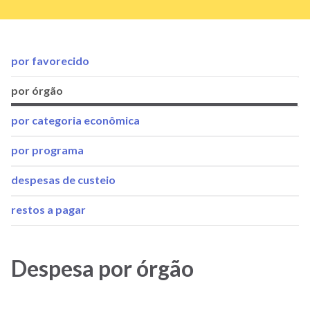
por favorecido
Menu
por órgão
Despesas/Totais
por categoria econômica
por
por programa
grupo
despesas de custeio
restos a pagar
Despesa por órgão