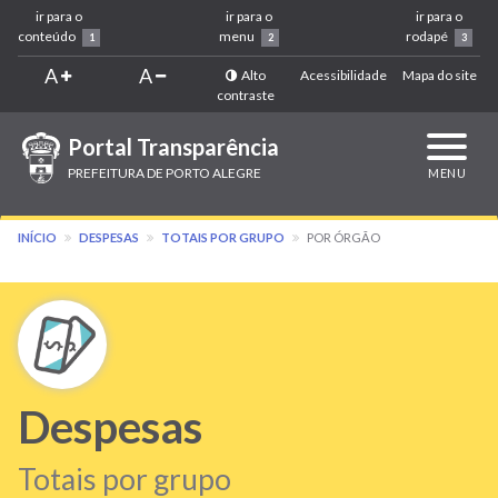
ir para o
ir para o
ir para o
conteúdo
menu
rodapé
1
2
3
A
A
Alto
Acessibilidade
Mapa do site
contraste
Portal Transparência
Expandi
navega
PREFEITURA DE PORTO ALEGRE
MENU
INÍCIO
DESPESAS
TOTAIS POR GRUPO
POR ÓRGÃO
Despesas
Totais por grupo