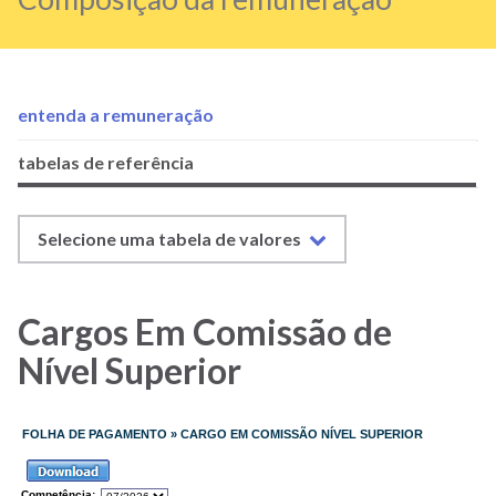
entenda a remuneração
Menu
tabelas de referência
Pessoal/Composição
da
Selecione uma tabela de valores
remuneração
Menu
pessoal/composição
Cargos Em Comissão de
da
Nível Superior
remuneração
-
tabelas