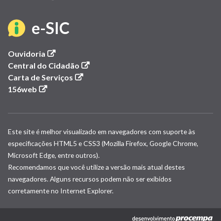
em
abre
nova
em
(link
e-SIC
janela)
nova
janela)
abre
(link
Ouvidoria
abre
(link
Central do Cidadão
em
em
(link
abre
Carta de Serviços
(link
nova
abre
em
156web
nova
abre
janela)
em
nova
em
nova
janela)
janela)
nova
janela)
Este site é melhor visualizado em navegadores com suporte às
janela)
especificações HTML5 e CSS3 (Mozilla Firefox, Google Chrome,
Microsoft Edge, entre outros).
Recomendamos que você utilize a versão mais atual destes
navegadores. Alguns recursos podem não ser exibidos
corretamente no Internet Explorer.
(link