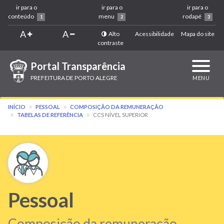
ir para o
ir para o
ir para o
conteúdo
menu
rodapé
1
2
3
A
A
Alto
Acessibilidade
Mapa do site
contraste
Portal Transparência
Expandi
navega
PREFEITURA DE PORTO ALEGRE
MENU
INÍCIO
PESSOAL
COMPOSIÇÃO DA REMUNERAÇÃO
TABELAS DE REFERÊNCIA
CCS NÍVEL SUPERIOR
Pessoal
Composição da remuneração