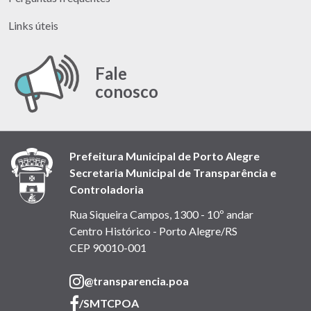
Links úteis
Fale
conosco
Prefeitura Municipal de Porto Alegre
Secretaria Municipal de Transparência e
Controladoria
Rua Siqueira Campos, 1300 - 10º andar
Centro Histórico - Porto Alegre/RS
CEP 90010-001
(link
@transparencia.poa
abre
(link
/SMTCPOA