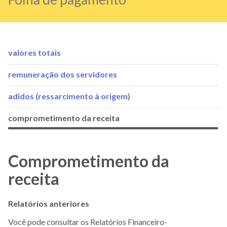
valores totais
Menu
remuneração dos servidores
Pessoal/Folha
adidos (ressarcimento à origem)
de
comprometimento da receita
pagamento
Comprometimento da
receita
Relatórios anteriores
Você pode consultar os Relatórios Financeiro-