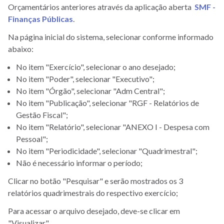
Orçamentários anteriores através da aplicação aberta
SMF -
Finanças Públicas
.
Na página inicial do sistema, selecionar conforme informado
abaixo:
No item "Exercício", selecionar o ano desejado;
No item "Poder", selecionar "Executivo";
No item "Órgão", selecionar "Adm Central";
No item "Publicação", selecionar "RGF - Relatórios de
Gestão Fiscal";
No item "Relatório", selecionar "ANEXO I - Despesa com
Pessoal";
No item "Periodicidade", selecionar "Quadrimestral";
Não é necessário informar o período;
Clicar no botão "Pesquisar" e serão mostrados os 3
relatórios quadrimestrais do respectivo exercício;
Para acessar o arquivo desejado, deve-se clicar em
"Visualizar".