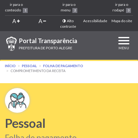
ir para o
ir para o
ir para o
conteúdo
menu
rodapé
1
2
3
A
A
Alto
Acessibilidade
Mapa do site
contraste
Portal Transparência
Expandi
navega
PREFEITURA DE PORTO ALEGRE
MENU
INÍCIO
PESSOAL
FOLHA DE PAGAMENTO
COMPROMETIMENTO DA RECEITA
Pessoal
Folha de pagamento