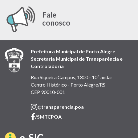
Fale
conosco
Prefeitura Municipal de Porto Alegre
Secretaria Municipal de Transparência e
Controladoria
Rua Siqueira Campos, 1300 - 10º andar
Centro Histórico - Porto Alegre/RS
CEP 90010-001
(link
@transparencia.poa
abre
(link
/SMTCPOA
em
abre
nova
em
(link
e-SIC
janela)