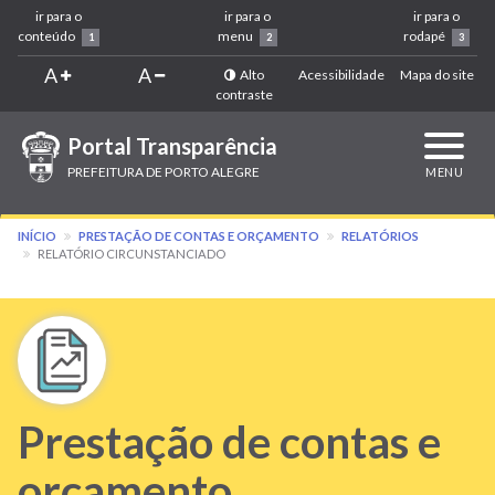
ir para o
ir para o
ir para o
conteúdo
menu
rodapé
1
2
3
A
A
Alto
Acessibilidade
Mapa do site
contraste
Portal Transparência
Expandi
navega
PREFEITURA DE PORTO ALEGRE
MENU
INÍCIO
PRESTAÇÃO DE CONTAS E ORÇAMENTO
RELATÓRIOS
RELATÓRIO CIRCUNSTANCIADO
Prestação de contas e
orçamento