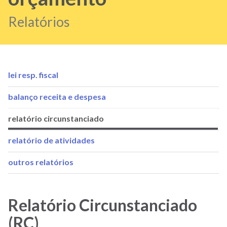
Relatórios
lei resp. fiscal
Menu
balanço receita e despesa
Prestação
relatório circunstanciado
contas
relatório de atividades
orçamento/Relatórios
outros relatórios
Relatório Circunstanciado
(RC)