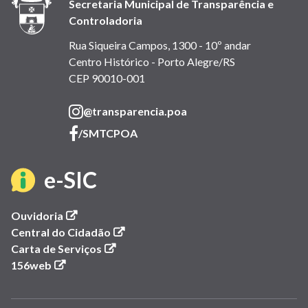
Secretaria Municipal de Transparência e
Controladoria
Rua Siqueira Campos, 1300 - 10º andar
Centro Histórico - Porto Alegre/RS
CEP 90010-001
(link
@transparencia.poa
abre
(link
/SMTCPOA
em
abre
nova
em
(link
e-SIC
janela)
nova
janela)
abre
(link
Ouvidoria
abre
(link
Central do Cidadão
em
em
(link
abre
Carta de Serviços
(link
nova
abre
em
156web
nova
abre
janela)
em
nova
em
nova
janela)